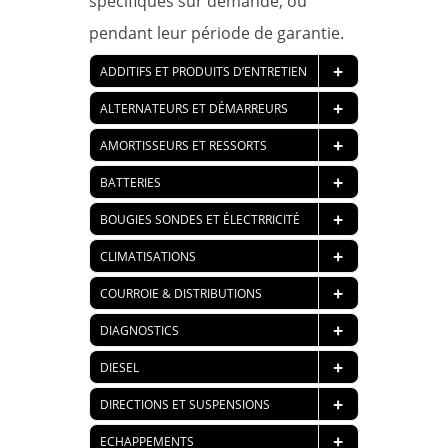
spécifiques sur demande, ou
pendant leur période de garantie.
+
ADDITIFS ET PRODUITS D’ENTRETIEN
+
ALTERNATEURS ET DÉMARREURS
+
AMORTISSEURS ET RESSORTS
+
BATTERIES
+
BOUGIES SONDES ET ÉLECTRRICITÉ
+
CLIMATISATIONS
+
COURROIE & DISTRIBUTIONS
+
DIAGNOSTICS
+
DIESEL
+
DIRECTIONS ET SUSPENSIONS
+
ECHAPPEMENTS