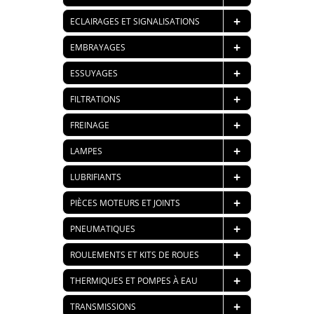
+
ECLAIRAGES ET SIGNALISATIONS
+
EMBRAYAGES
+
ESSUYAGES
+
FILTRATIONS
+
FREINAGE
+
LAMPES
+
LUBRIFIANTS
+
PIÈCES MOTEURS ET JOINTS
+
PNEUMATIQUES
+
ROULEMENTS ET KITS DE ROUES
+
THERMIQUES ET POMPES À EAU
+
TRANSMISSIONS